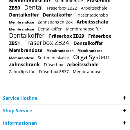
Membrandose für
Fräserbox
Membrandose
Dental
ZB50
Fräserbox ZB22
Arbeitsschale
Dentalkoffer
Dentalkoffer
Präsentationsbo
Arbeitsschale
Zahnspangen Box
Membrandose
Dentalkoffer
Membrandose für
Membrandose
Dentalkoffer
Fräserbox ZB29
Fräserbox
Fräserbox ZB24
ZB51
Dentalkoffer
Membrandose
Membrandosen
Membrandose
Orga System
Sortimentskaste
Membrandose
Zahnschrank
Arbeitsschale
Fräserbox
Zahnclips für
Fräserbox ZB37
Membrandose
Service Hotline
Shop Service
Informationen