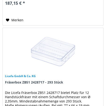
187,15 € *
Merken
Licefa GmbH & Co. KG
Fräserbox ZB51 2428717 - 293 Stück
Die Licefa Fräserbox ZB51 2428717 bietet Platz für 12
Handstückfräser mit einem Schaftdurchmesser von Ø
2,35mm. Mindestabnahmemenge von 293 Stück.
Maße Abmessungen (Außen, BxLxH): 77 x 66 x 19 mm