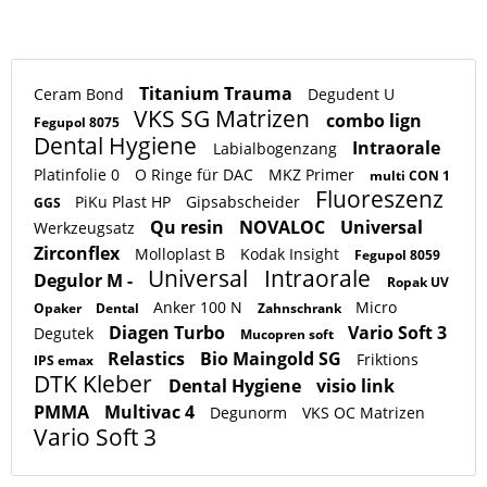
Titanium Trauma
Ceram Bond
Degudent U
VKS SG Matrizen
combo lign
Fegupol 8075
Dental Hygiene
Intraorale
Labialbogenzang
Platinfolie 0
O Ringe für DAC
MKZ Primer
multi CON 1
Fluoreszenz
PiKu Plast HP
Gipsabscheider
GGS
Qu resin
NOVALOC
Universal
Werkzeugsatz
Zirconflex
Molloplast B
Kodak Insight
Fegupol 8059
Universal
Intraorale
Degulor M -
Ropak UV
Anker 100 N
Micro
Opaker
Dental
Zahnschrank
Diagen Turbo
Vario Soft 3
Degutek
Mucopren soft
Relastics
Bio Maingold SG
Friktions
IPS emax
DTK Kleber
Dental Hygiene
visio link
PMMA
Multivac 4
Degunorm
VKS OC Matrizen
Vario Soft 3