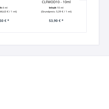
CLFMOD10 - 10ml
lt
4 ml
Inhalt
10 ml
In
46,63 € / 1 ml)
(Grundpreis: 5,39 € / 1 ml)
(Grundpreis
50 € *
53,90 € *
ab 5