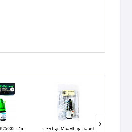
K25003 - 4ml
crea lign Modelling Liquid
crea l