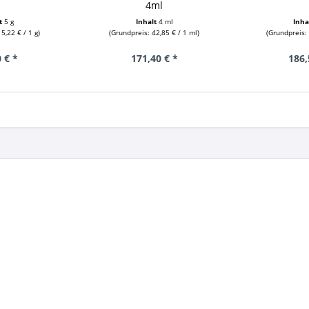
4ml
lt
5 g
Inhalt
4 ml
Inha
5,22 € / 1 g)
(Grundpreis: 42,85 € / 1 ml)
(Grundpreis: 
 € *
171,40 € *
186,