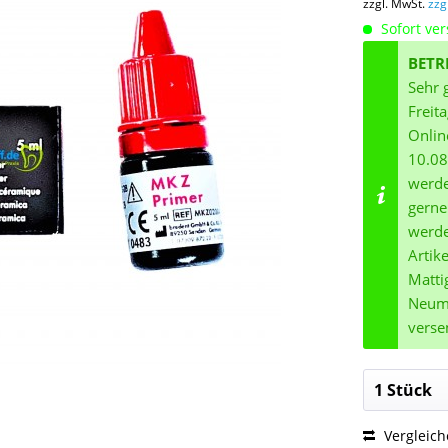
zzgl. MwSt.
zzg
Sofort ver
BETR
Sehr 
Freit
Onlin
10.08
werde
gerne
werde
Artik
Matti
Neuma
verse
Vergleic