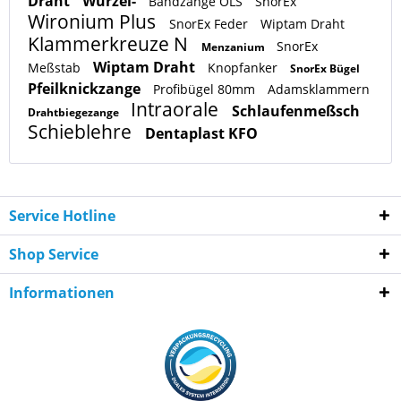
Draht
Wurzel-
Bandzange OLS
SnorEx
Wironium Plus
SnorEx Feder
Wiptam Draht
Klammerkreuze N
SnorEx
Menzanium
Wiptam Draht
Meßstab
Knopfanker
SnorEx Bügel
Pfeilknickzange
Profibügel 80mm
Adamsklammern
Intraorale
Schlaufenmeßsch
Drahtbiegezange
Schieblehre
Dentaplast KFO
Service Hotline
Shop Service
Informationen