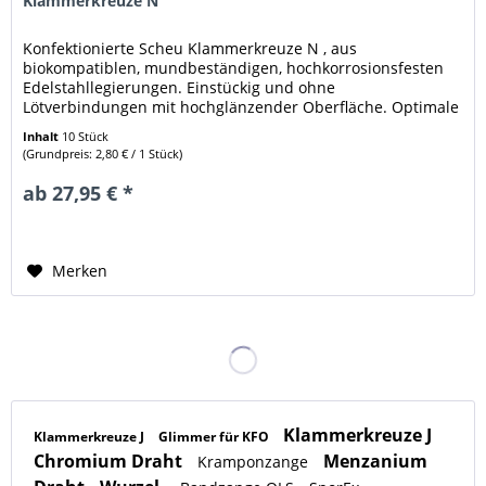
Klammerkreuze N
Konfektionierte Scheu Klammerkreuze N , aus
biokompatiblen, mundbeständigen, hochkorrosionsfesten
Edelstahllegierungen. Einstückig und ohne
Lötverbindungen mit hochglänzender Oberfläche. Optimale
Elastizität und Stabilität. Unübertroffen...
Inhalt
10 Stück
(Grundpreis: 2,80 € / 1 Stück)
ab 27,95 € *
Merken
Klammerkreuze J
Klammerkreuze J
Glimmer für KFO
Chromium Draht
Menzanium
Kramponzange