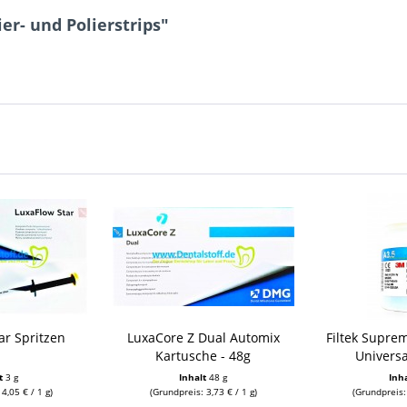
er- und Polierstrips"
ar Spritzen
LuxaCore Z Dual Automix
Filtek Supre
Kartusche - 48g
Universa
lt
3 g
Inhalt
48 g
Inh
4,05 € / 1 g)
(Grundpreis: 3,73 € / 1 g)
(Grundpreis: 