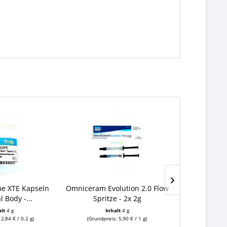
me XTE Kapseln
Omniceram Evolution 2.0 Flow
OmniCeram 
l Body -...
Spritze - 2x 2g
S
alt
4 g
Inhalt
4 g
In
2,84 € / 0.2 g)
(Grundpreis: 5,90 € / 1 g)
(Grundprei