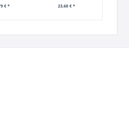
79 € *
23,60 € *
14