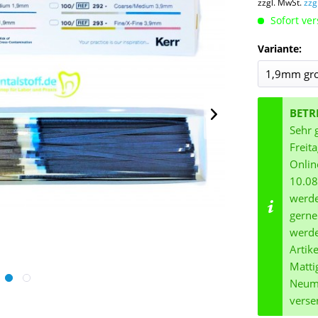
zzgl. MwSt.
zzg
Sofort ver
Variante:
BETR
Sehr 
Freit
Onlin
10.08
werde
gerne
werde
Artik
Matti
Neuma
verse