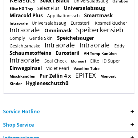
Select Black
Universalabsaug
Oshibori
Universalabsaug
Select Plus
Elite HD Tray
Miracold Plus
Smartmask
Applikationssch
Universalabsaug
Eurosteril
Kosmetiktücher
Intraorale
Intraorale
Speibeckensieb
Omnimask
Speichelsauger
Comply
Gentle Skin
Intraorale
Intraorale
Gesichtsmaske
Eddy
Schaumstoffeins
Eurosteril
AH Temp Kanülen
Intraorale
Seal Check
Elite HD Super
Monoart
Einwegpinsel
Violet Pearl
Vaseline Tube
EPITEX
Pur Zellin 4 x
Mischkanülen
Monoart
Hygieneschutzhü
Kinder
Service Hotline
Shop Service
Informationen