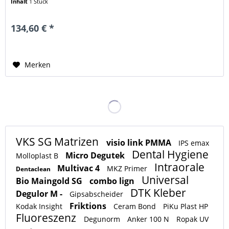
Inhalt
1 Stück
134,60 € *
Merken
VKS SG Matrizen
visio link PMMA
IPS emax
Dental Hygiene
Micro Degutek
Molloplast B
Intraorale
Multivac 4
MKZ Primer
Dentaclean
Universal
Bio Maingold SG
combo lign
DTK Kleber
Degulor M -
Gipsabscheider
Friktions
Kodak Insight
Ceram Bond
PiKu Plast HP
Fluoreszenz
Degunorm
Anker 100 N
Ropak UV