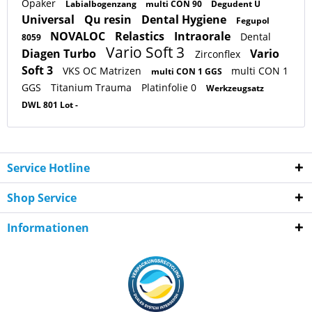
Opaker
Labialbogenzang
multi CON 90
Degudent U
Universal
Qu resin
Dental Hygiene
Fegupol
NOVALOC
Relastics
Intraorale
Dental
8059
Vario Soft 3
Diagen Turbo
Vario
Zirconflex
Soft 3
VKS OC Matrizen
multi CON 1
multi CON 1 GGS
GGS
Titanium Trauma
Platinfolie 0
Werkzeugsatz
DWL 801 Lot -
Service Hotline
Shop Service
Informationen