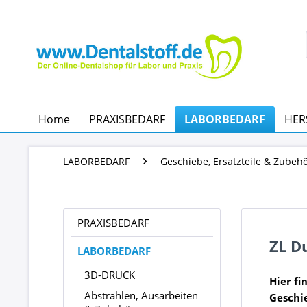
Home
PRAXISBEDARF
LABORBEDARF
HER
LABORBEDARF
Geschiebe, Ersatzteile & Zubeh
PRAXISBEDARF
ZL D
LABORBEDARF
3D-DRUCK
Hier fi
Abstrahlen, Ausarbeiten
Geschi