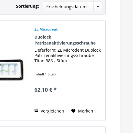
Sortierung:
ZL Microdent
Duolock
Patrizenaktivierungsschraube
Titan 386
Lieferform: ZL Microdent Duolock
Patrizenaktivierungsschraube
Titan 386 - Stück
Inhalt
1 Stück
62,10 € *
Vergleichen
Merken