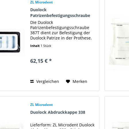
ZL Microdent
Duolock
Patrizenbefestigungsschraube
Titan 387
Die Duolock
Patrizenbefestigungsschraube
387T dient zur Befestigung der
Duolock Patrize in der Prothese.
Lieferform: ZL Microdent Duolock
Inhalt
1 Stück
Patrizenbefestigungsschraube
Titan 387
62,15 € *
Vergleichen
Merken
ZL Microdent
Duolock Abdruckkappe 338
Lieferform: ZL Microdent Duolock