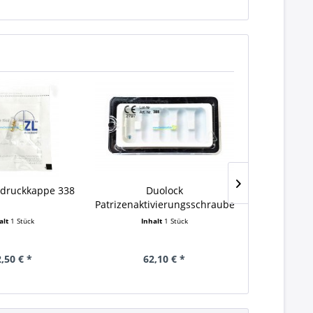
bdruckkappe 338
Duolock
Duolock G
Patrizenaktivierungsschraube
(löt/klebba
Titan 386
alt
1 Stück
Inhalt
1 Stück
Inha
,50 € *
62,10 € *
84,