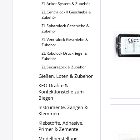
ZL Anker System & Zubehör
ZL Centralock II Geschiebe &
Zubehör
ZL Sphärolock Geschiebe &
Zubehör
ZL Ventralock Geschiebe &
Zubehör
ZL Robolock Druckriegel &
Zubehör
ZL SecuraLock & Zubehör
Gießen, Löten & Zubehör
KFO Drähte &
Konfektionsteile zum
Biegen
Instrumente, Zangen &
Klemmen
Klebstoffe, Adhäsive,
Primer & Zemente
Modellherstellung