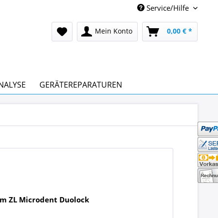
Service/Hilfe
Mein Konto
0,00 € *
NALYSE
GERÄTEREPARATUREN
 zum ZL Microdent Duolock