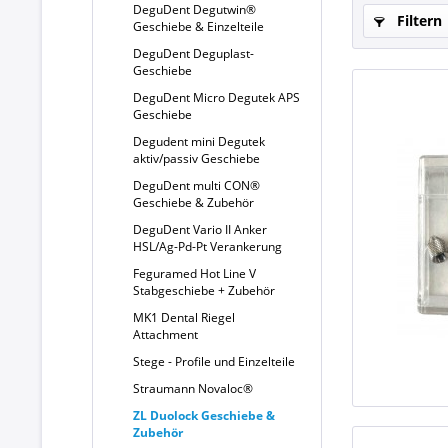
DeguDent Degutwin®
Filtern
Geschiebe & Einzelteile
DeguDent Deguplast-
Geschiebe
DeguDent Micro Degutek APS
Geschiebe
Degudent mini Degutek
aktiv/passiv Geschiebe
DeguDent multi CON®
Geschiebe & Zubehör
DeguDent Vario II Anker
HSL/Ag-Pd-Pt Verankerung
Feguramed Hot Line V
Stabgeschiebe + Zubehör
MK1 Dental Riegel
Attachment
Stege - Profile und Einzelteile
Straumann Novaloc®
ZL Duolock Geschiebe &
Zubehör