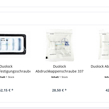
Duolock
Duolock
Duolock A
festigungsschraube
Abdruckkappenschraube 337
Titan 387
nhalt
1 Stück
Inhalt
1 Stück
Inh
62,15 € *
28,50 € *
42