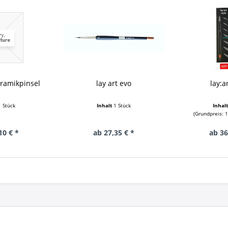
ramikpinsel
lay art evo
lay:a
1 Stück
Inhalt
1 Stück
Inhal
(Grundpreis: 1
10 € *
ab 27,35 € *
ab 36