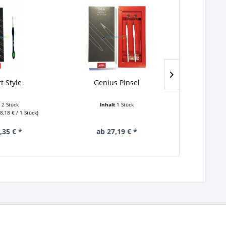
rt Style
Genius Pinsel
Kolin
t
2 Stück
Inhalt
1 Stück
Inha
8,18 € / 1 Stück)
(Grundpreis:
,35 € *
ab 27,19 € *
ab 1