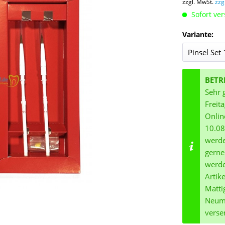
zzgl. MwSt.
zzg
Sofort ver
Variante:
BETR
Sehr 
Freit
Onlin
10.08
werde
gerne
werde
Artik
Matti
Neuma
verse