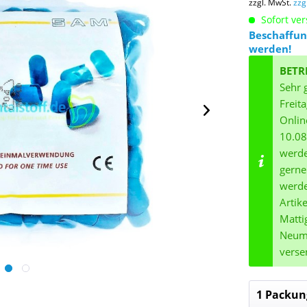
zzgl. MwSt.
zzg
Sofort ver
Beschaffun
werden!
BETR
Sehr 
Freit
Onlin
10.08
werde
gerne
werde
Artik
Matti
Neuma
verse