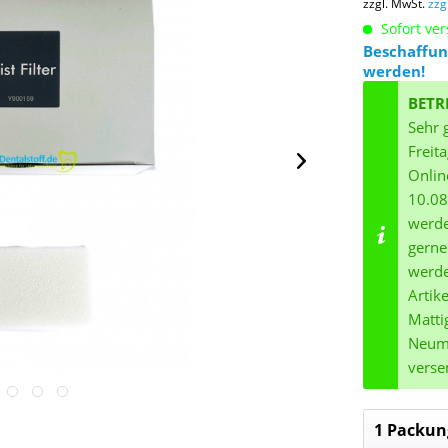
zzgl. MwSt.
zzg
Sofort ver
Beschaffun
werden!
BETR
Sehr 
Freit
Onlin
10.08
werde
gerne
werde
Artik
Matti
Neuma
verse