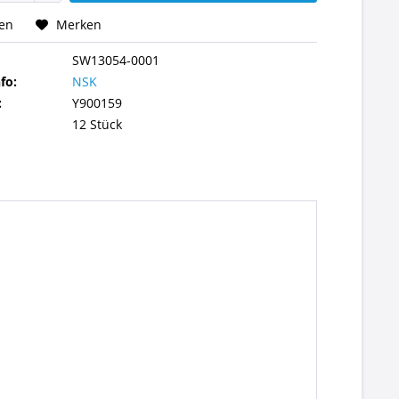
hen
Merken
SW13054-0001
fo:
NSK
:
Y900159
12 Stück