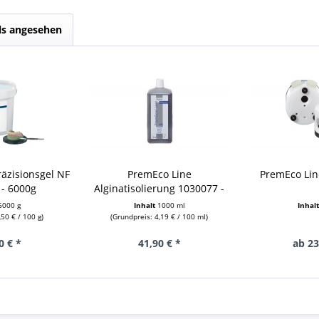
ls angesehen
äzisionsgel NF
PremEco Line
PremEco Lin
 - 6000g
Alginatisolierung 1030077 -
1000ml
6000 g
Inhalt
1000 ml
Inhal
,50 € / 100 g)
(Grundpreis: 4,19 € / 100 ml)
0 € *
41,90 € *
ab 23