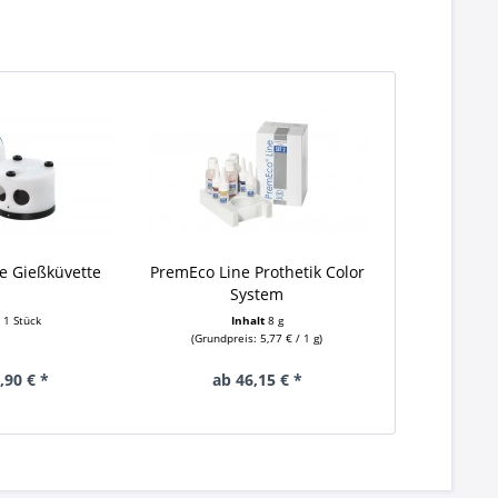
e Gießküvette
PremEco Line Prothetik Color
System
t
1 Stück
Inhalt
8 g
(Grundpreis: 5,77 € / 1 g)
,90 € *
ab 46,15 € *