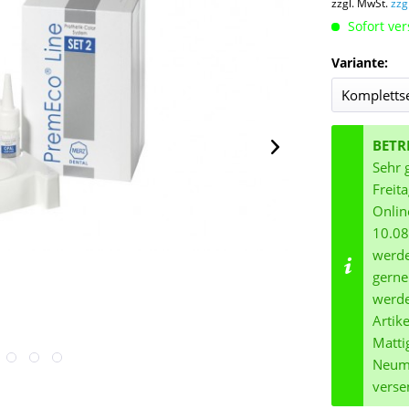
zzgl. MwSt.
zzg
Sofort ver
Variante:
BETR
Sehr 
Freit
Onlin
10.08
werde
gerne
werde
Artik
Matti
Neuma
verse