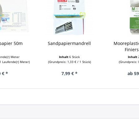
papier 50m
Sandpapiermandrell
Mooreplasti
Finier
ende(r) Meter
Inhalt
6 Stück
Inhalt
 1 Laufende(r) Meter)
(Grundpreis: 1,33 € / 1 Stück)
(Grundpreis: 0
 € *
7,99 € *
ab 59