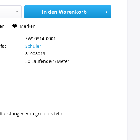
In den
Warenkorb
hen
Merken
SW10814-0001
fo:
Schuler
:
81008019
50 Laufende(r) Meter
fleistungen von grob bis fein.