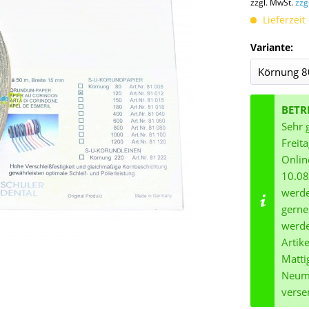
zzgl. MwSt.
zzg
Lieferzeit 
Variante:
BETR
Sehr 
Freit
Onlin
10.08
werde
gerne
werde
Artik
Matti
Neuma
verse