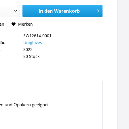
In den
Warenkorb
hen
Merken
SW12614-0001
fo:
Unigloves
:
3022
80 Stück
ten und Opakern geeignet.