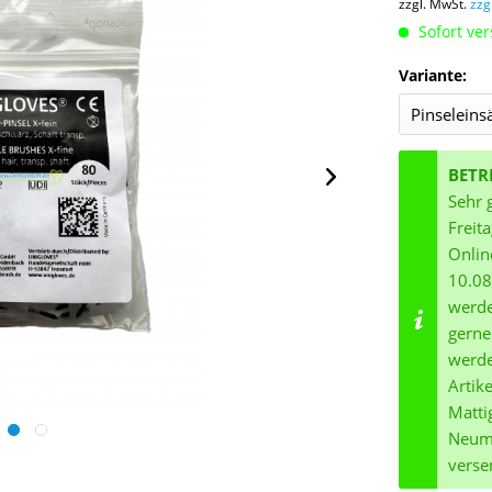
zzgl. MwSt.
zzg
Sofort ver
Variante:
BETR
Sehr 
Freit
Onlin
10.08
werde
gerne
werde
Artik
Matti
Neuma
verse