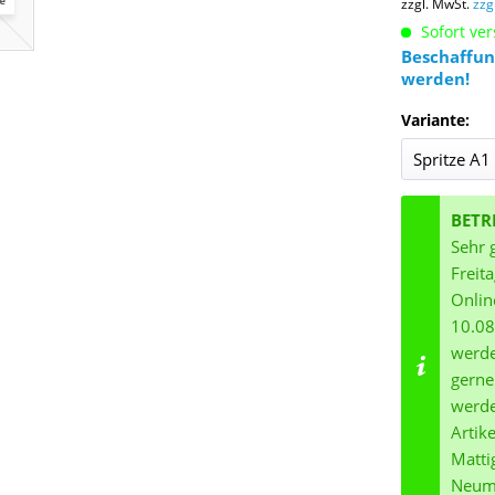
zzgl. MwSt.
zzg
Sofort ver
Beschaffun
werden!
Variante:
BETR
Sehr 
Freit
Onlin
10.08
werde
gerne
werde
Artik
Matti
Neuma