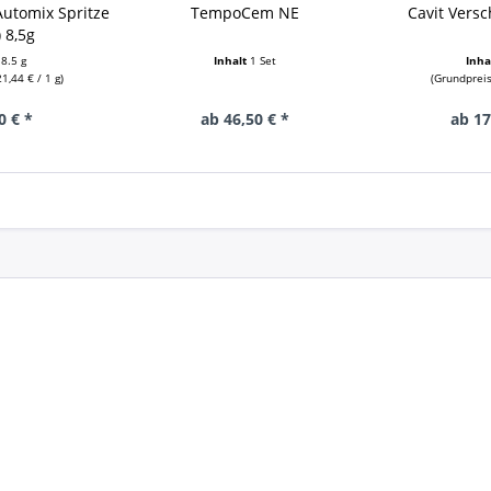
Automix Spritze
TempoCem NE
Cavit Vers
 8,5g
t
8.5 g
Inhalt
1 Set
Inha
1,44 € / 1 g)
(Grundpreis:
0 € *
ab 46,50 € *
ab 17