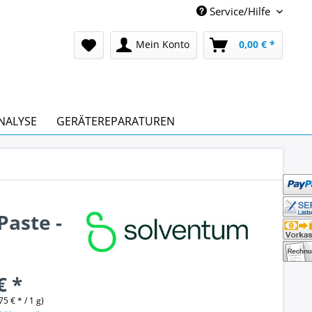
Service/Hilfe
Mein Konto
0,00 € *
NALYSE
GERÄTEREPARATUREN
aste -
€ *
75 € * / 1 g)