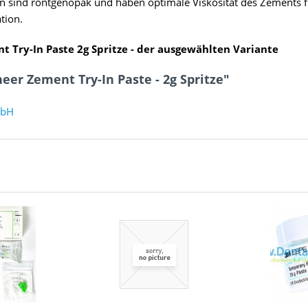
n sind r
öntgenopak und haben o
ptimale Viskosität des Zements f
tion.
 Try-In Paste 2g Spritze - der ausgewählten Variante
er Zement Try-In Paste - 2g Spritze"
mbH