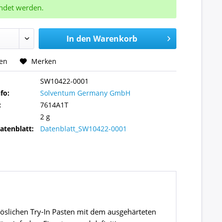
ndet werden.
In den
Warenkorb
hen
Merken
SW10422-0001
fo:
Solventum Germany GmbH
:
7614A1T
2 g
atenblatt:
Datenblatt_SW10422-0001
löslichen Try-In Pasten mit dem ausgehärteten