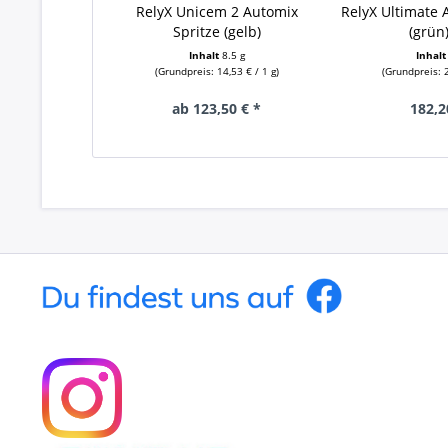
RelyX Unicem 2 Automix
RelyX Ultimate 
Spritze (gelb)
(grün)
Inhalt
8.5 g
Inhal
(Grundpreis: 14,53 € / 1 g)
(Grundpreis: 2
ab 123,50 € *
182,2