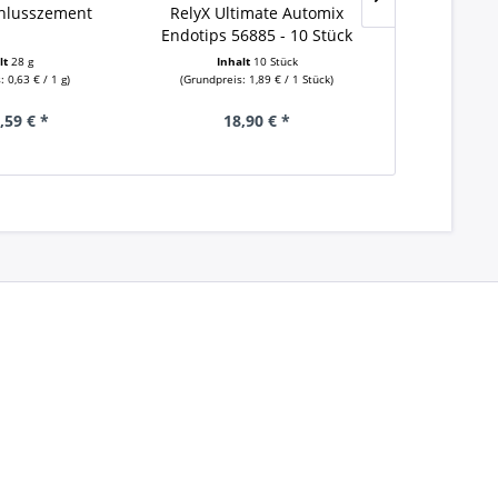
chlusszement
RelyX Ultimate Automix
Mischkanül
Endotips 56885 - 10 Stück
Intraoralt
lt
28 g
Inhalt
10 Stück
Inha
 0,63 € / 1 g)
(Grundpreis: 1,89 € / 1 Stück)
(Grundpreis:
,59 € *
18,90 € *
18