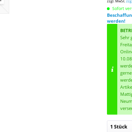
zzgl. MwSt.
zzg
Sofort ver
Beschaffun
werden!
BETR
Sehr 
Freit
Onlin
10.08
werde
gerne
werde
Artik
Matti
Neuma
verse