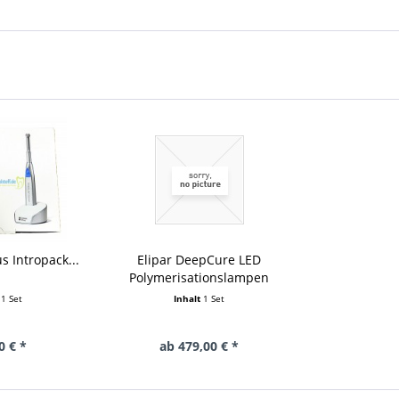
s Intropack...
Elipar DeepCure LED
Polymerisationslampen
t
1 Set
Inhalt
1 Set
0 € *
ab 479,00 € *