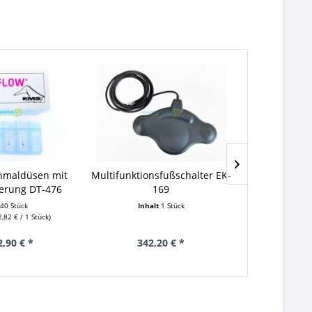
inmaldüsen mit
Multifunktionsfußschalter EK-
Dichtungsr
erung DT-476
169
S
t
40 Stück
Inhalt
1 Stück
Inh
,82 € / 1 Stück)
(Grundpreis
2,90 € *
342,20 € *
18