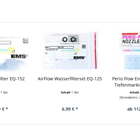
filter EQ-152
AirFlow Wasserfilterset EQ-125
Perio Flow E
Tiefenmarki
t
1 Set
Inhalt
1 Set
Inhal
(Grundpreis: 2
 € *
6,99 € *
ab 11