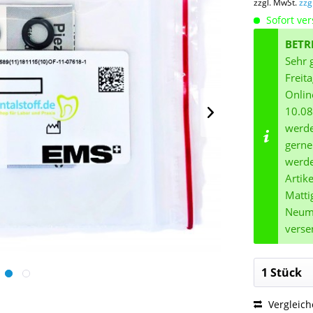
zzgl. MwSt.
zzg
Sofort ver
BETR
Sehr 
Freit
Onlin
10.08
werde
gerne
werde
Artik
Matti
Neuma
verse
Vergleic