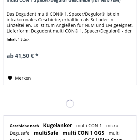
multi CON 1 Spacer/Degulor Geschiebe (für NEM/EM)
Das Degudent multi CON® 1, Spacer/Degulor® ist ein
intrakoronales Geschiebe, erhältlich als Set oder in
Einzelteilen. Es ist zum Angießen für NEM und EM geeignet.
Lieferform: Degudent multi CON® 1, Spacer/Degulor® - der
ausgewählten...
Inhalt
1 Stück
ab 41,50 € *
Merken
Kugelanker
multi CON 1
micro
Geschiebe nach
multiSafe
multi CON 1 GGS
Degusafe
multi