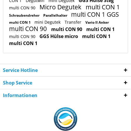
GGS Hülse Steg
CON 1
Degutwin
mini Degutek
Micro Degutek
multi CON 1
multi CON 90
multi CON 1 GGS
Schraubendreher
Parallelhalter
mini Degutek
Transfer
multi CON 1
Vario II Anker
multi CON 90
multi CON 90
multi CON 1
GGS Hülse micro
multi CON 1
multi CON 90
multi CON 1
Service Hotline
Shop Service
Informationen