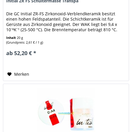
Initial ZR FS Schultermasse Transpa
Die GC Initial ZR-FS Zirkonoxid-Verblendkeramik besitzt
einen hohen Feldspatanteil. Die Schichtkeramik ist für
Gerüste aus Zirkonoxid geeignet. Der WAK liegt bei 9,4 x
10⁻⁶K⁻¹ (25-500 °C). Die Brenntemperatur beträgt 810 °C.
Lieferform:...
Inhalt
20 g
(Grundpreis: 2,61 € / 1 g)
ab 52,20 € *
Merken